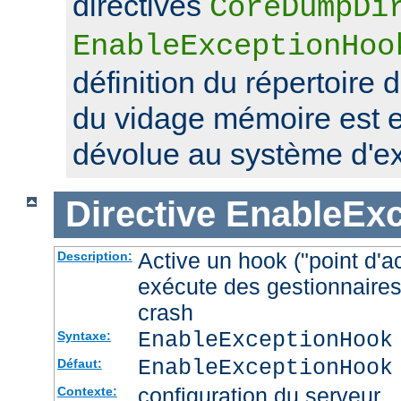
directives
CoreDumpDi
EnableExceptionHoo
définition du répertoire 
du vidage mémoire est 
dévolue au système d'exp
Directive
EnableEx
Active un hook ("point d'a
Description:
exécute des gestionnaires
crash
EnableExceptionHook
Syntaxe:
EnableExceptionHook
Défaut:
configuration du serveur
Contexte: