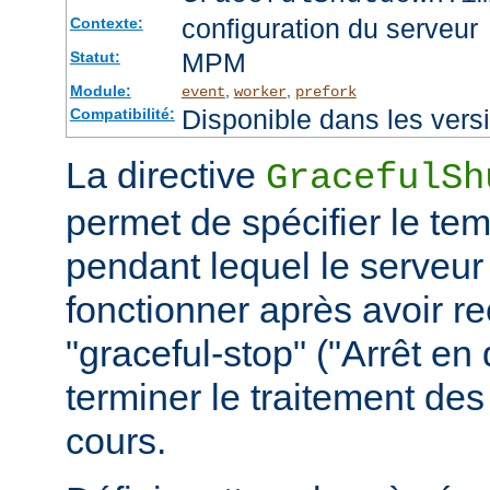
configuration du serveur
Contexte:
MPM
Statut:
Module:
,
,
event
worker
prefork
Disponible dans les vers
Compatibilité:
La directive
GracefulSh
permet de spécifier le te
pendant lequel le serveur
fonctionner après avoir re
"graceful-stop" ("Arrêt en
terminer le traitement de
cours.