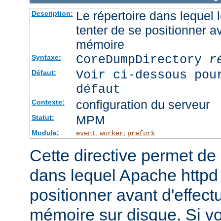
Le répertoire dans lequel
Description:
tenter de se positionner a
mémoire
CoreDumpDirectory
r
Syntaxe:
Voir ci-dessous pou
Défaut:
défaut
configuration du serveur
Contexte:
MPM
Statut:
Module:
,
,
event
worker
prefork
Cette directive permet de d
dans lequel Apache httpd 
positionner avant d'effect
mémoire sur disque. Si v