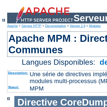
Serveu
Apache
>
Serveur HTTP
>
Documentation
>
Version 2.4
>
Modules
Apache MPM : Direct
Communes
Langues Disponibles:
d
Une série de directives impl
Description:
modules multi-processus (
MPM
Statut:
Directive
CoreDump