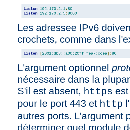
Listen
192.170
.
2.1
:
80
Listen
192.170
.
2.5
:
8000
Les adressee IPv6 doiven
crochets, comme dans l'e
Listen
[
2001:db8::a00:20ff:fea7:ccea
]:
80
L'argument optionnel
prot
nécessaire dans la plupar
S'il est absent,
est 
https
pour le port 443 et
l
http
autres ports. L'argument p
déterminer quel module doi