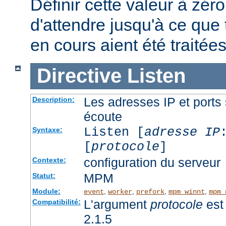
Définir cette valeur à zéro
d'attendre jusqu'à ce que 
en cours aient été traitées
Directive
Listen
Les adresses IP et ports 
Description:
écoute
Listen [
adresse IP
Syntaxe:
[
protocole
]
configuration du serveur
Contexte:
MPM
Statut:
Module:
,
,
,
,
event
worker
prefork
mpm_winnt
mpm_
L'argument
protocole
est 
Compatibilité:
2.1.5