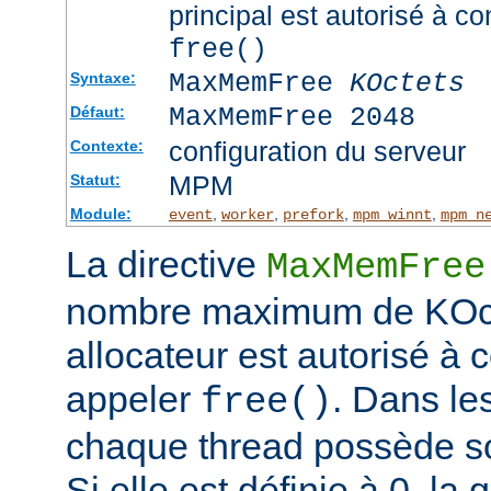
principal est autorisé à c
free()
MaxMemFree
KOctets
Syntaxe:
MaxMemFree 2048
Défaut:
configuration du serveur
Contexte:
MPM
Statut:
Module:
,
,
,
,
event
worker
prefork
mpm_winnt
mpm_n
La directive
MaxMemFree
nombre maximum de KOcte
allocateur est autorisé à
appeler
. Dans l
free()
chaque thread possède so
Si elle est définie à 0, l