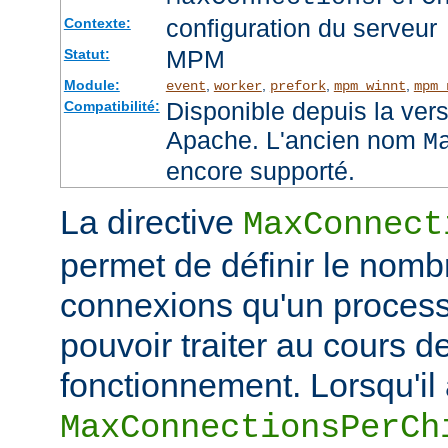
configuration du serveur
Contexte:
MPM
Statut:
Module:
,
,
,
,
event
worker
prefork
mpm_winnt
mpm_
Disponible depuis la ver
Compatibilité:
Apache. L'ancien nom
M
encore supporté.
La directive
MaxConnect
permet de définir le no
connexions qu'un process
pouvoir traiter au cours d
fonctionnement. Lorsqu'il a
MaxConnectionsPerCh