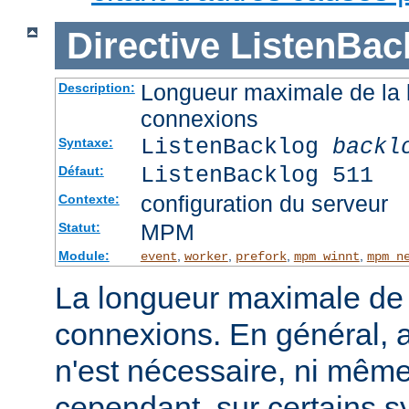
Directive
ListenBac
Longueur maximale de la l
Description:
connexions
ListenBacklog
backl
Syntaxe:
ListenBacklog 511
Défaut:
configuration du serveur
Contexte:
MPM
Statut:
Module:
,
,
,
,
event
worker
prefork
mpm_winnt
mpm_n
La longueur maximale de l
connexions. En général, 
n'est nécessaire, ni même
cependant, sur certains sy