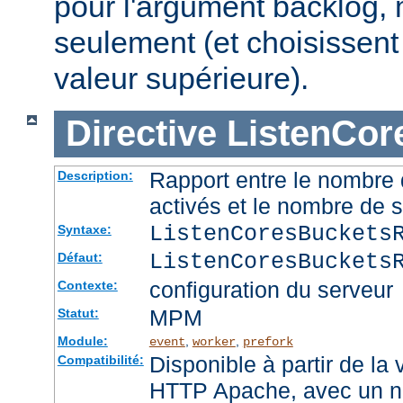
pour l'argument backlog, 
seulement (et choisissent
valeur supérieure).
Directive
ListenCor
Rapport entre le nombre
Description:
activés et le nombre de 
ListenCoresBuckets
Syntaxe:
ListenCoresBuckets
Défaut:
configuration du serveur
Contexte:
MPM
Statut:
Module:
,
,
event
worker
prefork
Disponible à partir de la
Compatibilité:
HTTP Apache, avec un no