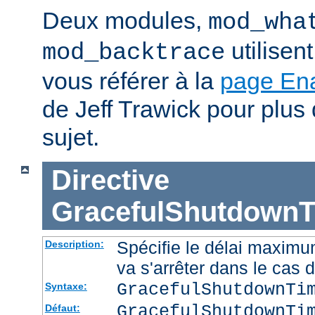
Deux modules,
mod_wha
utilisen
mod_backtrace
vous référer à la
page En
de Jeff Trawick pour plus 
sujet.
Directive
GracefulShutdownT
Spécifie le délai maximu
Description:
va s'arrêter dans le cas 
GracefulShutdownTi
Syntaxe:
GracefulShutdownTi
Défaut: