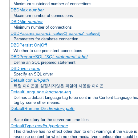
Maximum sustained number of connections
DBDMax
number
Maximum number of connections
DBDMin
number
Minimum number of connections
DBDParams
param1
=
value1
[,
param2
=
value2
]
Parameters for database connection
DBDPersist On|Off
Whether to use persistent connections
DBDPrepareSQL
"SQL statement"
label
Define an SQL prepared statement
DBDriver
name
Specify an SQL driver
DefaultIcon
url-path
특정 아이콘을 설정하지않은 파일에 사용할 아이콘
DefaultLanguage
language-tag
Defines a default language-tag to be sent in the Content-Language head
tag by some other means.
DefaultRuntimeDir
directory-path
Base directory for the server run-time files
DefaultType
media-type|none
This directive has no effect other than to emit warnings if the value i
response content for which no other media type configuration could b