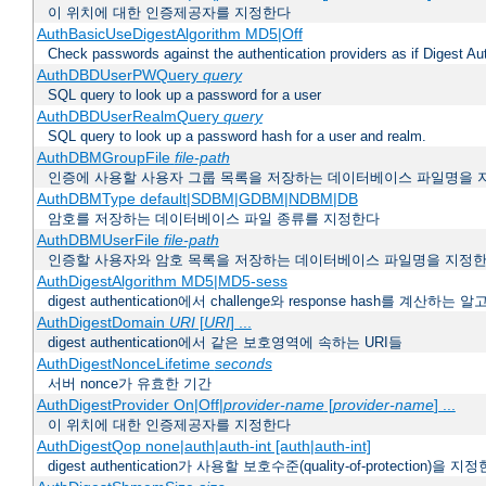
이 위치에 대한 인증제공자를 지정한다
AuthBasicUseDigestAlgorithm MD5|Off
Check passwords against the authentication providers as if Digest Aut
AuthDBDUserPWQuery
query
SQL query to look up a password for a user
AuthDBDUserRealmQuery
query
SQL query to look up a password hash for a user and realm.
AuthDBMGroupFile
file-path
인증에 사용할 사용자 그룹 목록을 저장하는 데이터베이스 파일명을 
AuthDBMType default|SDBM|GDBM|NDBM|DB
암호를 저장하는 데이터베이스 파일 종류를 지정한다
AuthDBMUserFile
file-path
인증할 사용자와 암호 목록을 저장하는 데이터베이스 파일명을 지정
AuthDigestAlgorithm MD5|MD5-sess
digest authentication에서 challenge와 response hash를 계산
AuthDigestDomain
URI
[
URI
] ...
digest authentication에서 같은 보호영역에 속하는 URI들
AuthDigestNonceLifetime
seconds
서버 nonce가 유효한 기간
AuthDigestProvider On|Off|
provider-name
[
provider-name
] ...
이 위치에 대한 인증제공자를 지정한다
AuthDigestQop none|auth|auth-int [auth|auth-int]
digest authentication가 사용할 보호수준(quality-of-protection)을 지