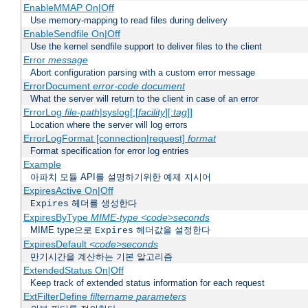
EnableMMAP On|Off
Use memory-mapping to read files during delivery
EnableSendfile On|Off
Use the kernel sendfile support to deliver files to the client
Error
message
Abort configuration parsing with a custom error message
ErrorDocument
error-code
document
What the server will return to the client in case of an error
ErrorLog
file-path
|syslog[:[
facility
][:
tag
]]
Location where the server will log errors
ErrorLogFormat [connection|request]
format
Format specification for error log entries
Example
아파치 모듈 API를 설명하기위한 예제 지시어
ExpiresActive On|Off
헤더를 생성한다
Expires
ExpiresByType
MIME-type
<code>seconds
MIME type으로
헤더값을 설정한다
Expires
ExpiresDefault
<code>seconds
만기시간을 계산하는 기본 알고리즘
ExtendedStatus On|Off
Keep track of extended status information for each request
ExtFilterDefine
filtername
parameters