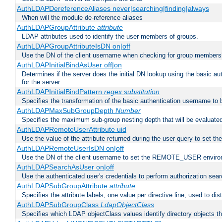
AuthLDAPDereferenceAliases never|searching|finding|always
When will the module de-reference aliases
AuthLDAPGroupAttribute
attribute
LDAP attributes used to identify the user members of groups.
AuthLDAPGroupAttributeIsDN on|off
Use the DN of the client username when checking for group members
AuthLDAPInitialBindAsUser off|on
Determines if the server does the initial DN lookup using the basic a
for the server
AuthLDAPInitialBindPattern
regex
substitution
Specifies the transformation of the basic authentication username to
AuthLDAPMaxSubGroupDepth
Number
Specifies the maximum sub-group nesting depth that will be evaluated
AuthLDAPRemoteUserAttribute uid
Use the value of the attribute returned during the user query to se
AuthLDAPRemoteUserIsDN on|off
Use the DN of the client username to set the REMOTE_USER environ
AuthLDAPSearchAsUser on|off
Use the authenticated user's credentials to perform authorization sea
AuthLDAPSubGroupAttribute
attribute
Specifies the attribute labels, one value per directive line, used to d
AuthLDAPSubGroupClass
LdapObjectClass
Specifies which LDAP objectClass values identify directory objects t