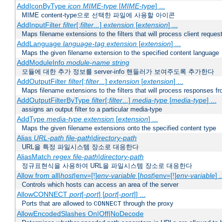
AddIconByType
icon
MIME-type
[
MIME-type
] ...
MIME content-type으로 선택한 파일에 사용할 아이콘
AddInputFilter
filter
[;
filter
...]
extension
[
extension
] ...
Maps filename extensions to the filters that will process client reques
AddLanguage
language-tag
extension
[
extension
] ...
Maps the given filename extension to the specified content language
AddModuleInfo
module-name
string
모듈에 대한 추가 정보를 server-info 핸들러가 보여주도록 추가한다
AddOutputFilter
filter
[;
filter
...]
extension
[
extension
] ...
Maps filename extensions to the filters that will process responses fr
AddOutputFilterByType
filter
[;
filter
...]
media-type
[
media-type
] ...
assigns an output filter to a particular media-type
AddType
media-type
extension
[
extension
] ...
Maps the given filename extensions onto the specified content type
Alias
URL-path
file-path
|
directory-path
URL을 특정 파일시스템 장소로 대응한다
AliasMatch
regex
file-path
|
directory-path
정규표현식을 사용하여 URL을 파일시스템 장소로 대응한다
Allow from all|
host
|env=[!]
env-variable
[
host
|env=[!]
env-variable
] .
Controls which hosts can access an area of the server
AllowCONNECT
port
[-
port
] [
port
[-
port
]] ...
Ports that are allowed to
through the proxy
CONNECT
AllowEncodedSlashes On|Off|NoDecode