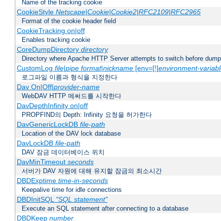
Name of the tracking cookie
CookieStyle
Netscape|Cookie|Cookie2|RFC2109|RFC2965
Format of the cookie header field
CookieTracking on|off
Enables tracking cookie
CoreDumpDirectory
directory
Directory where Apache HTTP Server attempts to switch before dump
CustomLog
file
|
pipe
format
|
nickname
[env=[!]
environment-variab
로그파일 이름과 형식을 지정한다
Dav On|Off|
provider-name
WebDAV HTTP 메써드를 시작한다
DavDepthInfinity on|off
PROPFIND의 Depth: Infinity 요청을 허가한다
DavGenericLockDB
file-path
Location of the DAV lock database
DavLockDB
file-path
DAV 잠금 데이터베이스 위치
DavMinTimeout
seconds
서버가 DAV 자원에 대해 유지할 잠금의 최소시간
DBDExptime
time-in-seconds
Keepalive time for idle connections
DBDInitSQL
"SQL statement"
Execute an SQL statement after connecting to a database
DBDKeep
number