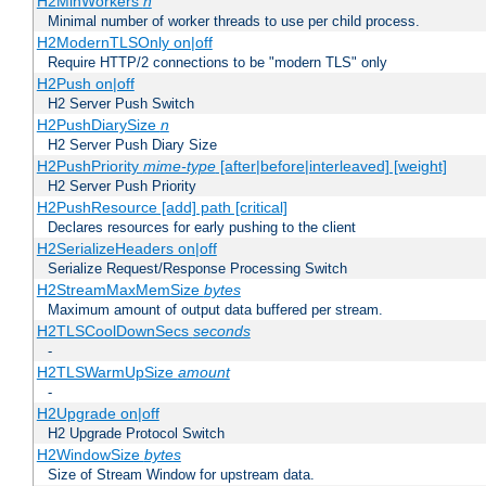
H2MinWorkers
n
Minimal number of worker threads to use per child process.
H2ModernTLSOnly on|off
Require HTTP/2 connections to be "modern TLS" only
H2Push on|off
H2 Server Push Switch
H2PushDiarySize
n
H2 Server Push Diary Size
H2PushPriority
mime-type
[after|before|interleaved] [weight]
H2 Server Push Priority
H2PushResource [add] path [critical]
Declares resources for early pushing to the client
H2SerializeHeaders on|off
Serialize Request/Response Processing Switch
H2StreamMaxMemSize
bytes
Maximum amount of output data buffered per stream.
H2TLSCoolDownSecs
seconds
-
H2TLSWarmUpSize
amount
-
H2Upgrade on|off
H2 Upgrade Protocol Switch
H2WindowSize
bytes
Size of Stream Window for upstream data.