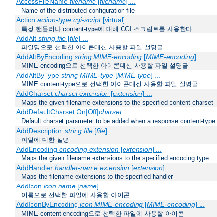
AccessFileName
filename
[
filename
] ...
Name of the distributed configuration file
Action
action-type
cgi-script
[virtual]
특정 핸들러나 content-type에 대해 CGI 스크립트를 사용한다
AddAlt
string
file
[
file
] ...
파일명으로 선택한 아이콘대신 사용할 파일 설명글
AddAltByEncoding
string
MIME-encoding
[
MIME-encoding
] ...
MIME-encoding으로 선택한 아이콘대신 사용할 파일 설명글
AddAltByType
string
MIME-type
[
MIME-type
] ...
MIME content-type으로 선택한 아이콘대신 사용할 파일 설명글
AddCharset
charset
extension
[
extension
] ...
Maps the given filename extensions to the specified content charset
AddDefaultCharset On|Off|
charset
Default charset parameter to be added when a response content-type
AddDescription
string file
[
file
] ...
파일에 대한 설명
AddEncoding
encoding
extension
[
extension
] ...
Maps the given filename extensions to the specified encoding type
AddHandler
handler-name
extension
[
extension
] ...
Maps the filename extensions to the specified handler
AddIcon
icon
name
[
name
] ...
이름으로 선택한 파일에 사용할 아이콘
AddIconByEncoding
icon
MIME-encoding
[
MIME-encoding
] ...
MIME content-encoding으로 선택한 파일에 사용할 아이콘