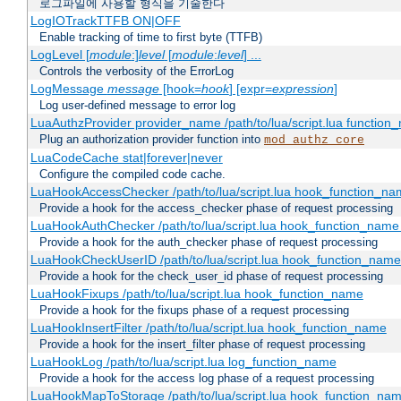
로그파일에 사용할 형식을 기술한다
LogIOTrackTTFB ON|OFF
Enable tracking of time to first byte (TTFB)
LogLevel [
module
:]
level
[
module
:
level
] ...
Controls the verbosity of the ErrorLog
LogMessage
message
[hook=
hook
] [expr=
expression
]
Log user-defined message to error log
LuaAuthzProvider provider_name /path/to/lua/script.lua function
Plug an authorization provider function into
mod_authz_core
LuaCodeCache stat|forever|never
Configure the compiled code cache.
LuaHookAccessChecker /path/to/lua/script.lua hook_function_name
Provide a hook for the access_checker phase of request processing
LuaHookAuthChecker /path/to/lua/script.lua hook_function_name [
Provide a hook for the auth_checker phase of request processing
LuaHookCheckUserID /path/to/lua/script.lua hook_function_name [
Provide a hook for the check_user_id phase of request processing
LuaHookFixups /path/to/lua/script.lua hook_function_name
Provide a hook for the fixups phase of a request processing
LuaHookInsertFilter /path/to/lua/script.lua hook_function_name
Provide a hook for the insert_filter phase of request processing
LuaHookLog /path/to/lua/script.lua log_function_name
Provide a hook for the access log phase of a request processing
LuaHookMapToStorage /path/to/lua/script.lua hook_function_na