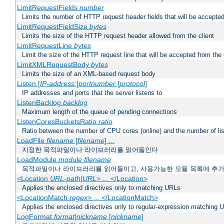
LimitRequestFields
number
Limits the number of HTTP request header fields that will be accepted
LimitRequestFieldSize
bytes
Limits the size of the HTTP request header allowed from the client
LimitRequestLine
bytes
Limit the size of the HTTP request line that will be accepted from the 
LimitXMLRequestBody
bytes
Limits the size of an XML-based request body
Listen [
IP-address
:]
portnumber
[
protocol
]
IP addresses and ports that the server listens to
ListenBacklog
backlog
Maximum length of the queue of pending connections
ListenCoresBucketsRatio
ratio
Ratio between the number of CPU cores (online) and the number of lis
LoadFile
filename
[
filename
] ...
지정한 목적파일이나 라이브러리를 읽어들인다
LoadModule
module filename
목적파일이나 라이브러리를 읽어들이고, 사용가능한 모듈 목록에 추
<Location
URL-path
|
URL
> ... </Location>
Applies the enclosed directives only to matching URLs
<LocationMatch
regex
> ... </LocationMatch>
Applies the enclosed directives only to regular-expression matching 
LogFormat
format
|
nickname
[
nickname
]