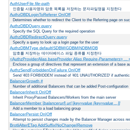
AuthUserFile
file-path
인증할 사용자명와 암호 목록을 저장하는 문자파일명을 지정한다
AuthzDBDLoginToReferer On|Off
Determines whether to redirect the Client to the Referring page on succ
AuthzDBDQuery
query
Specify the SQL Query for the required operation
AuthzDBDRedirectQuery
query
Specify a query to look up a login page for the user
AuthzDBMType default|SDBM|GDBM|NDBM|DB
암호를 저장하는 데이터베이스 파일 종류를 지정한다
<AuthzProviderAlias
baseProvider Alias Require-Parameters
> ...
Enclose a group of directives that represent an extension of a base au
AuthzSendForbiddenOnFailure On|Off
Send '403 FORBIDDEN' instead of '401 UNAUTHORIZED' if authenticat
BalancerGrowth
#
Number of additional Balancers that can be added Post-configuration
BalancerInherit On|Off
Inherit ProxyPassed Balancers/Workers from the main server
BalancerMember [
balancerurl
]
url
[
key=value [key=value ...]]
Add a member to a load balancing group
BalancerPersist On|Off
Attempt to persist changes made by the Balancer Manager across res
BrotliAlterETag AddSuffix|NoChange|Remove