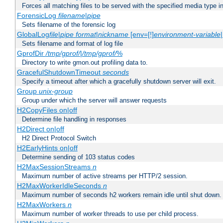
Forces all matching files to be served with the specified media type 
ForensicLog
filename
|
pipe
Sets filename of the forensic log
GlobalLog
file
|
pipe
format
|
nickname
[env=[!]
environment-variable
Sets filename and format of log file
GprofDir
/tmp/gprof/
|
/tmp/gprof/
%
Directory to write gmon.out profiling data to.
GracefulShutdownTimeout
seconds
Specify a timeout after which a gracefully shutdown server will exit.
Group
unix-group
Group under which the server will answer requests
H2CopyFiles on|off
Determine file handling in responses
H2Direct on|off
H2 Direct Protocol Switch
H2EarlyHints on|off
Determine sending of 103 status codes
H2MaxSessionStreams
n
Maximum number of active streams per HTTP/2 session.
H2MaxWorkerIdleSeconds
n
Maximum number of seconds h2 workers remain idle until shut down.
H2MaxWorkers
n
Maximum number of worker threads to use per child process.