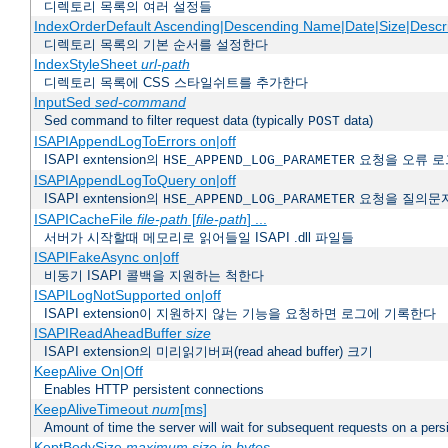
디렉토리 목록의 여러 설정들
IndexOrderDefault Ascending|Descending Name|Date|Size|Descri
디렉토리 목록의 기본 순서를 설정한다
IndexStyleSheet
url-path
디렉토리 목록에 CSS 스타일쉬트를 추가한다
InputSed
sed-command
Sed command to filter request data (typically
data)
POST
ISAPIAppendLogToErrors on|off
ISAPI exntension의
요청을 오류 로
HSE_APPEND_LOG_PARAMETER
ISAPIAppendLogToQuery on|off
ISAPI exntension의
요청을 질의문
HSE_APPEND_LOG_PARAMETER
ISAPICacheFile
file-path
[
file-path
] ...
서버가 시작할때 메모리로 읽어들일 ISAPI .dll 파일들
ISAPIFakeAsync on|off
비동기 ISAPI 콜백을 지원하는 척한다
ISAPILogNotSupported on|off
ISAPI extension이 지원하지 않는 기능을 요청하면 로그에 기록한다
ISAPIReadAheadBuffer
size
ISAPI extension의 미리읽기버퍼(read ahead buffer) 크기
KeepAlive On|Off
Enables HTTP persistent connections
KeepAliveTimeout
num
[ms]
Amount of time the server will wait for subsequent requests on a pers
KeptBodySize
maximum size in bytes