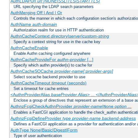
AuthLDAPUrl
url [NONE|SSL|TLS|STARTTLS]
URL specifying the LDAP search parameters
AuthMerging Off | And | Or
Controls the manner in which each configuration section's authorizatio
AuthName
auth-domain
Authorization realm for use in HTTP authentication
AuthnCacheContext
directory|server|custom-string
Specify a context string for use in the cache key
AuthnCacheEnable
Enable Authn caching configured anywhere
AuthnCacheProvideFor
authn-provider
[...]
Specify which authn provider(s) to cache for
AuthnCacheSOCache
provider-name[:provider-args]
Select socache backend provider to use
AuthnCacheTimeout
timeout
(seconds)
Set a timeout for cache entries
<AuthnProviderAlias
baseProvider Alias
> ... </AuthnProviderAlias
Enclose a group of directives that represent an extension of a base au
AuthnzFcgiCheckAuthnProvider
provider-name
|
option
...
None
Enables a FastCGI application to handle the check_authn authenticat
AuthnzFcgiDefineProvider
type
provider-name
backend-address
Defines a FastCGI application as a provider for authentication and/or 
AuthType None|Basic|Digest|Form
Type of user authentication