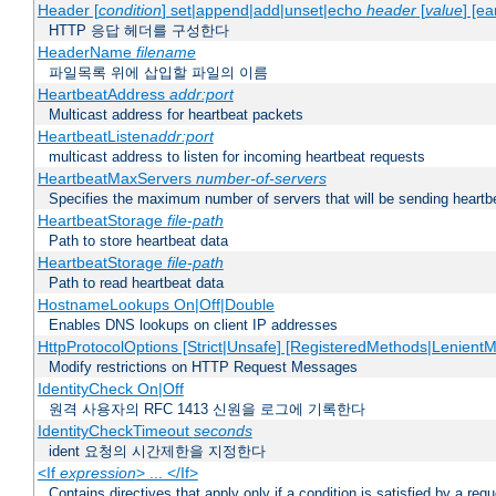
Header [
condition
] set|append|add|unset|echo
header
[
value
] [ea
HTTP 응답 헤더를 구성한다
HeaderName
filename
파일목록 위에 삽입할 파일의 이름
HeartbeatAddress
addr:port
Multicast address for heartbeat packets
HeartbeatListen
addr:port
multicast address to listen for incoming heartbeat requests
HeartbeatMaxServers
number-of-servers
Specifies the maximum number of servers that will be sending heartbe
HeartbeatStorage
file-path
Path to store heartbeat data
HeartbeatStorage
file-path
Path to read heartbeat data
HostnameLookups On|Off|Double
Enables DNS lookups on client IP addresses
HttpProtocolOptions [Strict|Unsafe] [RegisteredMethods|LenientM
Modify restrictions on HTTP Request Messages
IdentityCheck On|Off
원격 사용자의 RFC 1413 신원을 로그에 기록한다
IdentityCheckTimeout
seconds
ident 요청의 시간제한을 지정한다
<If
expression
> ... </If>
Contains directives that apply only if a condition is satisfied by a req