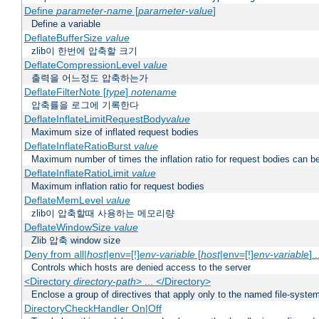
Define
parameter-name
[
parameter-value
]
Define a variable
DeflateBufferSize
value
zlib이 한번에 압축할 크기
DeflateCompressionLevel
value
출력을 어느정도 압축하는가
DeflateFilterNote [
type
]
notename
압축률을 로그에 기록한다
DeflateInflateLimitRequestBody
value
Maximum size of inflated request bodies
DeflateInflateRatioBurst
value
Maximum number of times the inflation ratio for request bodies can b
DeflateInflateRatioLimit
value
Maximum inflation ratio for request bodies
DeflateMemLevel
value
zlib이 압축할때 사용하는 메모리량
DeflateWindowSize
value
Zlib 압축 window size
Deny from all|
host
|env=[!]
env-variable
[
host
|env=[!]
env-variable
] .
Controls which hosts are denied access to the server
<Directory
directory-path
> ... </Directory>
Enclose a group of directives that apply only to the named file-system 
DirectoryCheckHandler On|Off