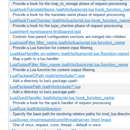
Provide a hook for the map_to_storage phase of request processing
LuaHookTranslateName /path/to/lua/script.lua hook_function_name
Provide a hook for the translate name phase of request processing
LuaHookTypeChecker /path/to/lua/script.lua hook_function_name
Provide a hook for the type_checker phase of request processing
LuaInherit none|parent-first|parent-last
Controls how parent configuration sections are merged into children
LuaInputFilter filter_name /path/to/lua/script.lua function_name
Provide a Lua function for content input filtering
LuaMapHandler uri-pattern /path/to/lua/script.lua [function-name]
Map a path to a lua handler
LuaOutputFilter filter_name /path/to/lua/script.lua function_name
Provide a Lua function for content output filtering
LuaPackageCPath /path/to/include/?.soa
Add a directory to lua's package.cpath
LuaPackagePath /path/to/include/?.lua
Add a directory to lua's package.path
LuaQuickHandler /path/to/script.lua hook_function_name
Provide a hook for the quick handler of request processing
LuaRoot /path/to/a/directory
Specify the base path for resolving relative paths for mod_lua directi
LuaScope once|request|conn|thread|server [min] [max]
One of once, request, conn, thread -- default is once