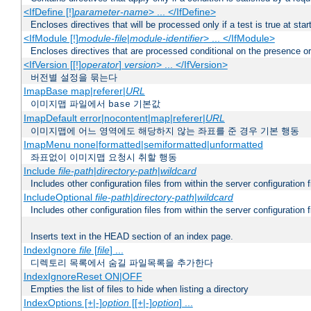
<IfDefine [!]
parameter-name
> ... </IfDefine>
Encloses directives that will be processed only if a test is true at star
<IfModule [!]
module-file
|
module-identifier
> ... </IfModule>
Encloses directives that are processed conditional on the presence o
<IfVersion [[!]
operator
]
version
> ... </IfVersion>
버전별 설정을 묶는다
ImapBase map|referer|
URL
이미지맵 파일에서
기본값
base
ImapDefault error|nocontent|map|referer|
URL
이미지맵에 어느 영역에도 해당하지 않는 좌표를 준 경우 기본 행동
ImapMenu none|formatted|semiformatted|unformatted
좌표없이 이미지맵 요청시 취할 행동
Include
file-path
|
directory-path
|
wildcard
Includes other configuration files from within the server configuration f
IncludeOptional
file-path
|
directory-path
|
wildcard
Includes other configuration files from within the server configuration f
Inserts text in the HEAD section of an index page.
IndexIgnore
file
[
file
] ...
디렉토리 목록에서 숨길 파일목록을 추가한다
IndexIgnoreReset ON|OFF
Empties the list of files to hide when listing a directory
IndexOptions [+|-]
option
[[+|-]
option
] ...