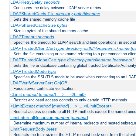
LDAPRetryDelay
seconds
Configures the delay between LDAP server retries.
LDAPSharedCacheFile
directory-path/filename
Sets the shared memory cache file
LDAPSharedCacheSize
bytes
Size in bytes of the shared-memory cache
LDAPTimeout
seconds
Specifies the timeout for LDAP search and bind operations, in secon
LDAPTrustedClientCert
type
directory-path/filename/nickname
[p
Sets the file containing or nickname referring to a per connection clien
LDAPTrustedGlobalCert
type
directory-path/filename
[password]
Sets the file or database containing global trusted Certificate Authority 
LDAPTrustedMode
type
Specifies the SSL/TLS mode to be used when connecting to an LDAP
LDAPVerifyServerCert
On|Off
Force server certificate verification
<Limit
method
[
method
] ... > ... </Limit>
Restrict enclosed access controls to only certain HTTP methods
<LimitExcept
method
[
method
] ... > ... </LimitExcept>
Restrict access controls to all HTTP methods except the named one
LimitInternalRecursion
number
[
number
]
Determine maximum number of internal redirects and nested subrequ
LimitRequestBody
bytes
Restricts the total size of the HTTP request body sent from the client