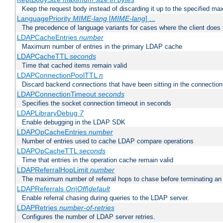
Keep the request body instead of discarding it up to the specified ma
LanguagePriority
MIME-lang
[
MIME-lang
] ...
The precedence of language variants for cases where the client does
LDAPCacheEntries
number
Maximum number of entries in the primary LDAP cache
LDAPCacheTTL
seconds
Time that cached items remain valid
LDAPConnectionPoolTTL
n
Discard backend connections that have been sitting in the connection
LDAPConnectionTimeout
seconds
Specifies the socket connection timeout in seconds
LDAPLibraryDebug
7
Enable debugging in the LDAP SDK
LDAPOpCacheEntries
number
Number of entries used to cache LDAP compare operations
LDAPOpCacheTTL
seconds
Time that entries in the operation cache remain valid
LDAPReferralHopLimit
number
The maximum number of referral hops to chase before terminating a
LDAPReferrals
On|Off|default
Enable referral chasing during queries to the LDAP server.
LDAPRetries
number-of-retries
Configures the number of LDAP server retries.