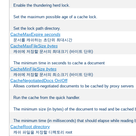
Enable the thundering herd lock.
Set the maximum possible age of a cache lock.
Set the lock path directory.
CacheMaxExpire
seconds
문서를 캐쉬하는 초단위 최대시간
CacheMaxFileSize
bytes
캐쉬에 저장할 문서의 최대크기 (바이트 단위)
The minimum time in seconds to cache a document
CacheMinFileSize
bytes
캐쉬에 저장할 문서의 최소크기 (바이트 단위)
CacheNegotiatedDocs On|Off
Allows content-negotiated documents to be cached by proxy servers
Run the cache from the quick handler.
The minimum size (in bytes) of the document to read and be cached 
The minimum time (in milliseconds) that should elapse while reading 
CacheRoot
directory
캐쉬 파일을 저장할 디렉토리 root