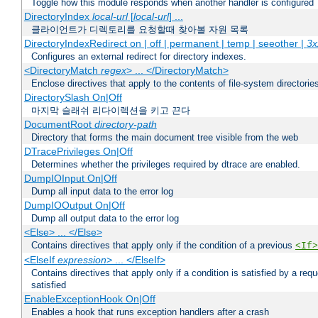
Toggle how this module responds when another handler is configured
DirectoryIndex
local-url
[
local-url
] ...
클라이언트가 디렉토리를 요청할때 찾아볼 자원 목록
DirectoryIndexRedirect on | off | permanent | temp | seeother |
3x
Configures an external redirect for directory indexes.
<DirectoryMatch
regex
> ... </DirectoryMatch>
Enclose directives that apply to the contents of file-system directori
DirectorySlash On|Off
마지막 슬래쉬 리다이렉션을 키고 끈다
DocumentRoot
directory-path
Directory that forms the main document tree visible from the web
DTracePrivileges On|Off
Determines whether the privileges required by dtrace are enabled.
DumpIOInput On|Off
Dump all input data to the error log
DumpIOOutput On|Off
Dump all output data to the error log
<Else> ... </Else>
Contains directives that apply only if the condition of a previous
<If>
<ElseIf
expression
> ... </ElseIf>
Contains directives that apply only if a condition is satisfied by a req
satisfied
EnableExceptionHook On|Off
Enables a hook that runs exception handlers after a crash