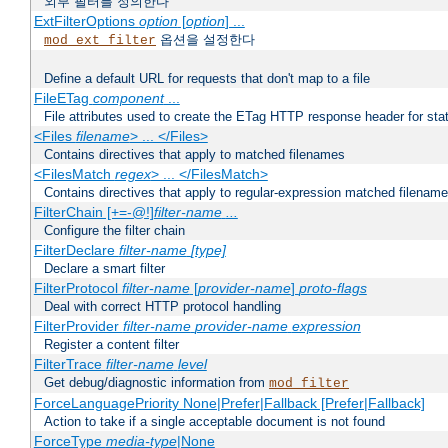
외부 필터를 정의한다
ExtFilterOptions
option
[
option
] ...
옵션을 설정한다
mod_ext_filter
Define a default URL for requests that don't map to a file
FileETag
component
...
File attributes used to create the ETag HTTP response header for stati
<Files
filename
> ... </Files>
Contains directives that apply to matched filenames
<FilesMatch
regex
> ... </FilesMatch>
Contains directives that apply to regular-expression matched filenam
FilterChain [+=-@!]
filter-name
...
Configure the filter chain
FilterDeclare
filter-name
[type]
Declare a smart filter
FilterProtocol
filter-name
[
provider-name
]
proto-flags
Deal with correct HTTP protocol handling
FilterProvider
filter-name
provider-name
expression
Register a content filter
FilterTrace
filter-name
level
Get debug/diagnostic information from
mod_filter
ForceLanguagePriority None|Prefer|Fallback [Prefer|Fallback]
Action to take if a single acceptable document is not found
ForceType
media-type
|None