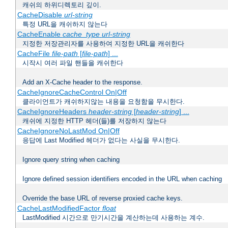
캐쉬의 하위디렉토리 깊이.
CacheDisable
url-string
특정 URL을 캐쉬하지 않는다
CacheEnable
cache_type
url-string
지정한 저장관리자를 사용하여 지정한 URL을 캐쉬한다
CacheFile
file-path
[
file-path
] ...
시작시 여러 파일 핸들을 캐쉬한다
Add an X-Cache header to the response.
CacheIgnoreCacheControl On|Off
클라이언트가 캐쉬하지않는 내용을 요청함을 무시한다.
CacheIgnoreHeaders
header-string
[
header-string
] ...
캐쉬에 지정한 HTTP 헤더(들)를 저장하지 않는다
CacheIgnoreNoLastMod On|Off
응답에 Last Modified 헤더가 없다는 사실을 무시한다.
Ignore query string when caching
Ignore defined session identifiers encoded in the URL when caching
Override the base URL of reverse proxied cache keys.
CacheLastModifiedFactor
float
LastModified 시간으로 만기시간을 계산하는데 사용하는 계수.