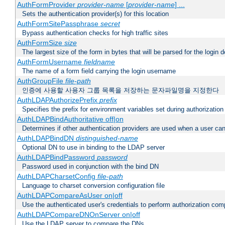
AuthFormProvider
provider-name
[
provider-name
] ...
Sets the authentication provider(s) for this location
AuthFormSitePassphrase
secret
Bypass authentication checks for high traffic sites
AuthFormSize
size
The largest size of the form in bytes that will be parsed for the login d
AuthFormUsername
fieldname
The name of a form field carrying the login username
AuthGroupFile
file-path
인증에 사용할 사용자 그룹 목록을 저장하는 문자파일명을 지정한다
AuthLDAPAuthorizePrefix
prefix
Specifies the prefix for environment variables set during authorization
AuthLDAPBindAuthoritative off|on
Determines if other authentication providers are used when a user can
AuthLDAPBindDN
distinguished-name
Optional DN to use in binding to the LDAP server
AuthLDAPBindPassword
password
Password used in conjunction with the bind DN
AuthLDAPCharsetConfig
file-path
Language to charset conversion configuration file
AuthLDAPCompareAsUser on|off
Use the authenticated user's credentials to perform authorization co
AuthLDAPCompareDNOnServer on|off
Use the LDAP server to compare the DNs