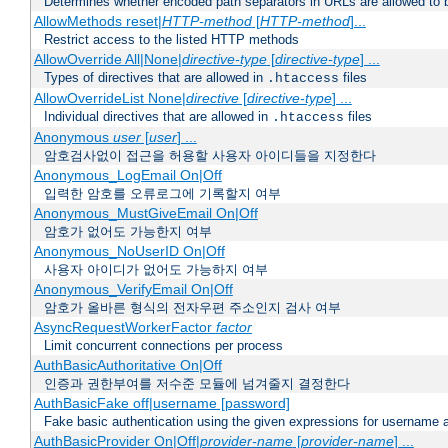
Determines whether encoded path separators in URLs are allowed to 
AllowMethods reset|
HTTP-method
[
HTTP-method
]...
Restrict access to the listed HTTP methods
AllowOverride All|None|
directive-type
[
directive-type
] ...
Types of directives that are allowed in
files
.htaccess
AllowOverrideList None|
directive
[
directive-type
] ...
Individual directives that are allowed in
files
.htaccess
Anonymous
user
[
user
] ...
암호검사없이 접근을 허용할 사용자 아이디들을 지정한다
Anonymous_LogEmail On|Off
입력한 암호를 오류로그에 기록할지 여부
Anonymous_MustGiveEmail On|Off
암호가 없어도 가능한지 여부
Anonymous_NoUserID On|Off
사용자 아이디가 없어도 가능하지 여부
Anonymous_VerifyEmail On|Off
암호가 올바른 형식의 전자우편 주소인지 검사 여부
AsyncRequestWorkerFactor
factor
Limit concurrent connections per process
AuthBasicAuthoritative On|Off
인증과 권한부여를 저수준 모듈에 넘겨줄지 결정한다
AuthBasicFake off|username [password]
Fake basic authentication using the given expressions for username
AuthBasicProvider On|Off|
provider-name
[
provider-name
] ...