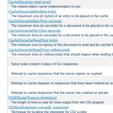
CacheSocache
type[:args]
The shared object cache implementation to use
CacheSocacheMaxSize
bytes
The maximum size (in bytes) of an entry to be placed in the cache
CacheSocacheMaxTime
seconds
The maximum time (in seconds) for a document to be placed in the c
CacheSocacheMinTime
seconds
The minimum time (in seconds) for a document to be placed in the c
CacheSocacheReadSize
bytes
The minimum size (in bytes) of the document to read and be cached 
CacheSocacheReadTime
milliseconds
The minimum time (in milliseconds) that should elapse while reading 
Serve stale content in place of 5xx responses.
Attempt to cache responses that the server reports as expired
Attempt to cache requests or responses that have been marked as no
Attempt to cache responses that the server has marked as private
CGIDScriptTimeout
time
[s|ms]
The length of time to wait for more output from the CGI program
CGIMapExtension
cgi-path
.extension
Technique for locating the interpreter for CGI scripts