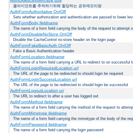
AuthDigestShmemSize
size
클라이언트를 추적하기위해 할당하는 공유메모리량
AuthFormAuthoritative On|Off
Sets whether authorization and authentication are passed to lower le
AuthFormBody
fieldname
The name of a form field carrying the body of the request to attempt 
AuthFormDisableNoStore
On|Off
Disable the CacheControl no-store header on the login page
AuthFormFakeBasicAuth
On|Off
Fake a Basic Authentication header
AuthFormLocation
fieldname
The name of a form field carrying a URL to redirect to on successful l
AuthFormLoginRequiredLocation
url
The URL of the page to be redirected to should login be required
AuthFormLoginSuccessLocation
url
The URL of the page to be redirected to should login be successful
AuthFormLogoutLocation
uri
The URL to redirect to after a user has logged out
AuthFormMethod
fieldname
The name of a form field carrying the method of the request to attemp
AuthFormMimetype
fieldname
The name of a form field carrying the mimetype of the body of the req
AuthFormPassword
fieldname
The name of a form field carrying the login password