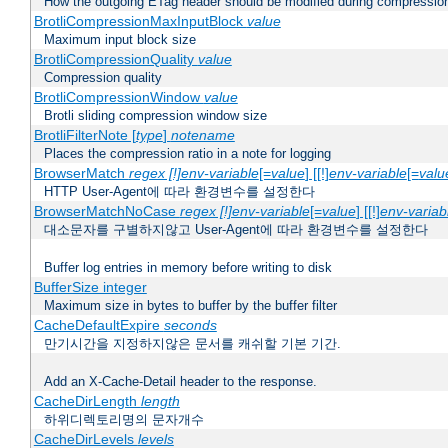
How the outgoing ETag header should be modified during compressio
BrotliCompressionMaxInputBlock
value
Maximum input block size
BrotliCompressionQuality
value
Compression quality
BrotliCompressionWindow
value
Brotli sliding compression window size
BrotliFilterNote [
type
]
notename
Places the compression ratio in a note for logging
BrowserMatch
regex [!]env-variable
[=
value
] [[!]
env-variable
[=
valu
HTTP User-Agent에 따라 환경변수를 설정한다
BrowserMatchNoCase
regex [!]env-variable
[=
value
] [[!]
env-variab
대소문자를 구별하지않고 User-Agent에 따라 환경변수를 설정한다
Buffer log entries in memory before writing to disk
BufferSize integer
Maximum size in bytes to buffer by the buffer filter
CacheDefaultExpire
seconds
만기시간을 지정하지않은 문서를 캐쉬할 기본 기간.
Add an X-Cache-Detail header to the response.
CacheDirLength
length
하위디렉토리명의 문자개수
CacheDirLevels
levels