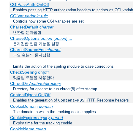
CGIPassAuth On|Off
Enables passing HTTP authorization headers to scripts as CGI variab
CGIVar
variable
rule
Controls how some CGI variables are set
CharsetDefault
charset
변환할 문자집합
CharsetOptions
option
[
option
] ...
문자집합 변환 기능을 설정
CharsetSourceEnc
charset
파일 원본의 문자집합
Limits the action of the speling module to case corrections
CheckSpelling on|off
맞춤법 모듈을 사용한다
ChrootDir
/path/to/directory
Directory for apache to run chroot(8) after startup.
ContentDigest On|Off
Enables the generation of
HTTP Response headers
Content-MD5
CookieDomain
domain
The domain to which the tracking cookie applies
CookieExpires
expiry-period
Expiry time for the tracking cookie
CookieName
token