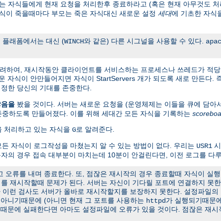
 자식들에게 현재 요청을 처리한후 종료하라고 (혹은 현재 아무것도 처
자식이 죽을때마다 부모는 죽은 자식대신 새로운 설정
세대
에 기초한 자식
 플래폼에서는 대신 (
와 같은) 다른 시그널을 사용할 수 있다.
WINCH
apa
고려하여, 재시작동안 클라이언트를 서비스하는 프로세스나 쓰레드가 적당
 새로운 자식이 안만들어지면 자식이 StartServers 개가 되도록 새로 만든다
정한 당신의 기대를 존중한다.
않음을
봤을 것이다. 서버는 새로운 요청을 (운영체제는 이들을 큐에 담아
존중하도록 만들어졌다. 이를 위해 세대간 모든 자식을 기록하는
scoreboa
청을 처리하고 있는 자식을
로 알려준다.
G
든 자식이 로그작성을 마쳤는지 알 수 있는 방법이 없다. 우리는
시
USR1
용자의 경우 접속 대부분이 마치는데 10분이 안걸린다면, 이전 로그를 다루
오류를 내며 종료한다. 또, 점잖은 재시작의 경우 종료할때 자식이 실행
서버를 재시작할때 문제가 된다. 서버는 자신이 기다릴 포트에 연결하지 못
나 이런 검사도 서버가 올바로 재시작할지를 보장하지 못한다. 설정파일의
t가 아니기때문에 (아니면 현재 그 포트를 사용하는
가 실행되기때문에
httpd
유때문에 실패한다면 아마도 설정파일에 오류가 있을 것이다. 점잖은 재