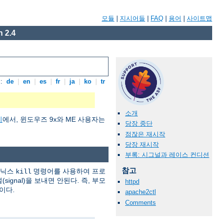
모듈
|
지시어들
|
FAQ
|
용어
|
사이트맵
 2.4
:
de
|
en
|
es
|
fr
|
ja
|
ko
|
tr
소개
기
에서, 윈도우즈 9x와 ME 사용자는
당장 중단
점잖은 재시작
당장 재시작
부록: 시그널과 레이스 컨디션
참고
유닉스
명령어를 사용하여 프로
kill
ignal)을 보내면 안된다. 즉, 부모
httpd
이다.
apache2ctl
Comments