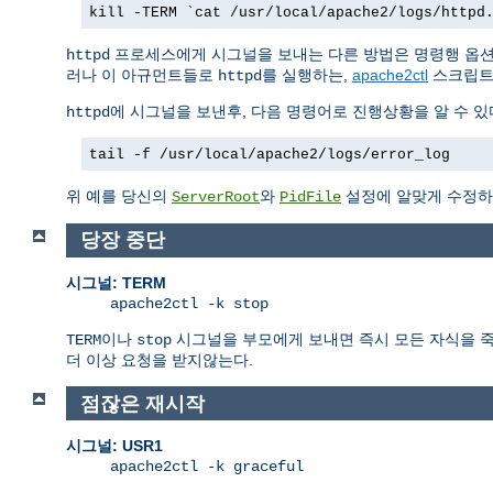
kill -TERM `cat /usr/local/apache2/logs/httpd
프로세스에게 시그널을 보내는 다른 방법은 명령행 옵
httpd
러나 이 아규먼트들로
를 실행하는,
apache2ctl
스크립트
httpd
에 시그널을 보낸후, 다음 명령어로 진행상황을 알 수 있
httpd
tail -f /usr/local/apache2/logs/error_log
위 예를 당신의
와
설정에 알맞게 수정하
ServerRoot
PidFile
당장 중단
시그널: TERM
apache2ctl -k stop
이나
시그널을 부모에게 보내면 즉시 모든 자식을 죽인
TERM
stop
더 이상 요청을 받지않는다.
점잖은 재시작
시그널: USR1
apache2ctl -k graceful