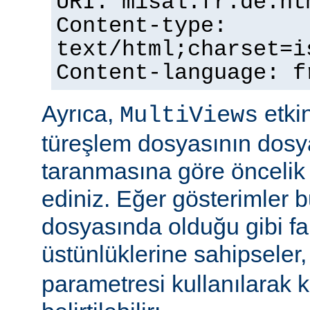
URI: misal.fr.de.ht
Content-type:
text/html;charset=i
Content-language: f
Ayrıca,
etkin
MultiViews
türeşlem dosyasının dosya
taranmasına göre öncelik 
ediniz. Eğer gösterimler 
dosyasında olduğu gibi fa
üstünlüklerine sahipseler
parametresi kullanılarak 