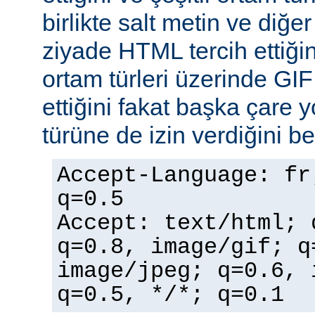
birlikte salt metin ve diğe
ziyade HTML tercih ettiğin
ortam türleri üzerinde GI
ettiğini fakat başka çare 
türüne de izin verdiğini bel
Accept-Language: fr
q=0.5
Accept: text/html; 
q=0.8, image/gif; q
image/jpeg; q=0.6, 
q=0.5, */*; q=0.1