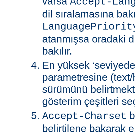
varsa
Accept-Lan
dil sıralamasına bakıl
LanguagePriorit
atanmışsa oradaki d
bakılır.
En yüksek ‘seviyede
parametresine (text/
sürümünü belirtmekte
gösterim çeşitleri seçi
b
Accept-Charset
belirtilene bakarak 