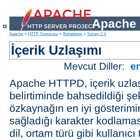
Apache 
Apache
>
HTTP Sunucusu
>
Belgeleme
>
Sürüm 2.4
İçerik Uzlaşımı
Mevcut Diller:
e
Apache HTTPD, içerik uzla
belirtiminde bahsedildiği şek
özkaynağın en iyi gösterimin
sağladığı karakter kodlamas
dil, ortam türü gibi kullanıcı