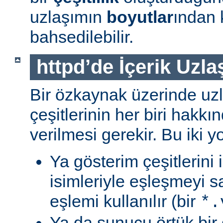
uzlaşımın
boyutlar
ından 
bahsedilebilir.
httpd’de İçerik Uzla
Bir özkaynak üzerinde uzl
çeşitlerinin her biri hakk
verilmesi gerekir. Bu iki yo
Ya gösterim çeşitlerini
isimleriyle eşleşmeyi s
eşlemi kullanılır (bir
*.
Ya da sunucu örtük bir 