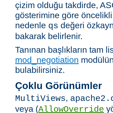
çizim olduğu takdirde, AS
gösterimine göre öncelikli
nedenle
değeri özkay
qs
bakarak belirlenir.
Tanınan başlıkların tam lis
mod_negotiation
modülün
bulabilirsiniz.
Çoklu Görünümler
,
MultiViews
apache2.
veya (
yö
AllowOverride