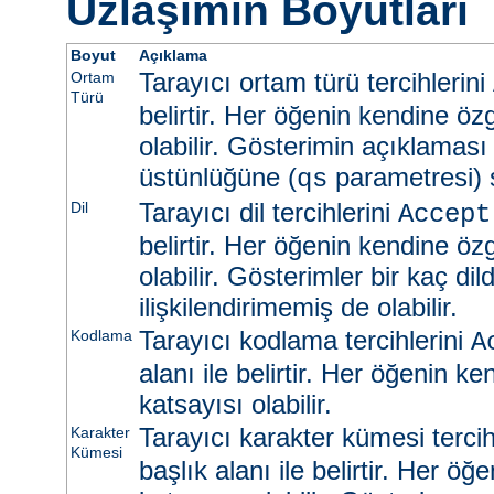
Uzlaşımın Boyutları
Boyut
Açıklama
Tarayıcı ortam türü tercihlerini
Ortam
Türü
belirtir. Her öğenin kendine öz
olabilir. Gösterimin açıklaması
üstünlüğüne (
parametresi) s
qs
Tarayıcı dil tercihlerini
Dil
Accept
belirtir. Her öğenin kendine öz
olabilir. Gösterimler bir kaç dild
ilişkilendirimemiş de olabilir.
Tarayıcı kodlama tercihlerini
Kodlama
A
alanı ile belirtir. Her öğenin k
katsayısı olabilir.
Tarayıcı karakter kümesi tercih
Karakter
Kümesi
başlık alanı ile belirtir. Her ö