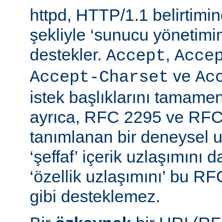
httpd, HTTP/1.1 belirtimi
şekliyle ‘sunucu yönetimin
destekler.
,
Accept
Acce
ve
Accept-Charset
Ac
istek başlıklarını tamamen
ayrıca, RFC 2295 ve RFC
tanımlanan bir deneysel u
‘şeffaf’ içerik uzlaşımını 
‘özellik uzlaşımını’ bu RF
gibi desteklemez.