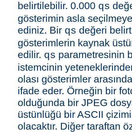
belirtilebilir. 0.000
değe
qs
gösterimin asla seçilmeye
ediniz. Bir
değeri belir
qs
gösterimlerin kaynak üst
edilir.
parametresinin be
qs
istemcinin yeteneklerinde
olası gösterimler arasında
ifade eder. Örneğin bir f
olduğunda bir JPEG dosy
üstünlüğü bir ASCII çizi
olacaktır. Diğer taraftan 