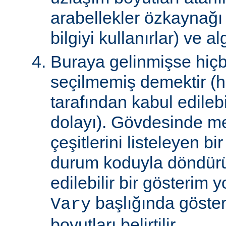
arabellekler özkaynağ
bilgiyi kullanırlar) ve al
Buraya gelinmişse hiçb
seçilmemiş demektir (hi
tarafından kabul edile
dolayı). Gövdesinde m
çeşitlerini listeleyen 
durum koduyla döndürül
edilebilir bir gösterim 
başlığında gösteri
Vary
boyutları belirtilir.