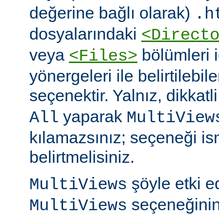
değerine bağlı olarak)
.h
dosyalarındaki
<Direct
veya
bölümleri 
<Files>
yönergeleri ile belirtilebil
seçenektir. Yalnız, dikkatl
yaparak
All
MultiView
kılamazsınız; seçeneği is
belirtmelisiniz.
şöyle etki 
MultiViews
seçeneğinin
MultiViews