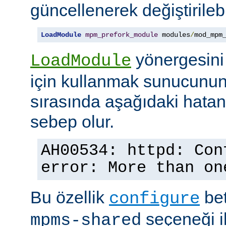
güncellenerek değiştirilebil
LoadModule
mpm_prefork_module
 modules
/
mod_mpm
yönergesini
LoadModule
için kullanmak sunucunun
sırasında aşağıdaki hata
sebep olur.
AH00534: httpd: Con
error: More than on
Bu özellik
bet
configure
seçeneği ile
mpms-shared