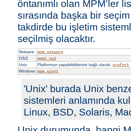
öntanımlı olan MPM’ler li
sırasında başka bir seçi
takdirde bu işletim siste
seçilmiş olacaktır.
Netware
mpm_netware
OS/2
mpmt_os2
Unix
Platformun yapabildiklerine bağlı olarak,
prefork
Windows
mpm_winnt
'Unix' burada Unix benze
sistemleri anlamında kull
Linux, BSD, Solaris, Ma
Unix durumunda, hangi M