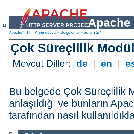
Apache 
Apache
>
HTTP Sunucusu
>
Belgeleme
>
Sürüm 2.4
Çok Süreçlilik Modül
Mevcut Diller:
de
|
en
|
e
Bu belgede Çok Süreçlilik 
anlaşıldığı ve bunların A
tarafından nasıl kullanıldıkla