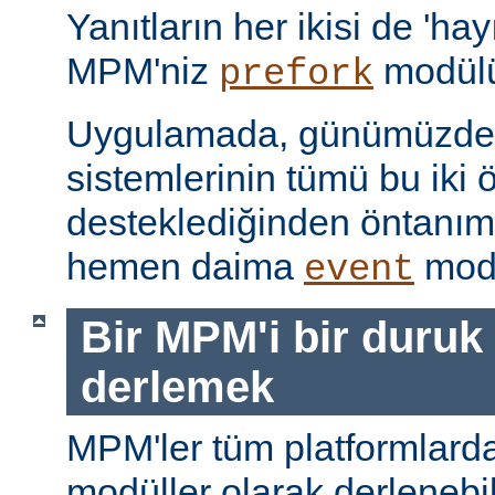
Yanıtların her ikisi de 'hay
MPM'niz
modülü
prefork
Uygulamada, günümüzdeki
sistemlerinin tümü bu iki ö
desteklediğinden öntanı
hemen daima
modü
event
Bir MPM'i bir duruk
derlemek
MPM'ler tüm platformlarda
modüller olarak derlenebi