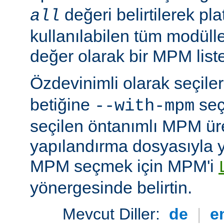
değeri belirtilerek pla
all
kullanılabilen tüm modüller
değer olarak bir MPM listesi
Özdevinimli olarak seçil
betiğine
seç
--with-mpm
seçilen öntanımlı MPM ür
yapılandırma dosyasıyla yü
MPM seçmek için MPM'i
yönergesinde belirtin.
Mevcut Diller:
de
|
e