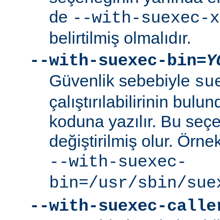
de
--with-suexec-x
belirtilmiş olmalıdır.
--with-suexec-bin=
Y
Güvenlik sebebiyle
su
çalıştırılabilirinin bul
koduna yazılır. Bu seçe
değiştirilmiş olur. Örne
--with-suexec-
bin=/usr/sbin/sue
--with-suexec-calle