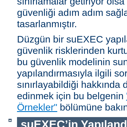
sınırlamalar getiriyor ols
güvenliği adım adım sağl
tasarlanmıştır.
Düzgün bir suEXEC yapıl
güvenlik risklerinden kurt
bu güvenlik modelinin su
yapılandırmasıyla ilgili so
sınırlayabildiği hakkında d
edinmek için bu belgenin
Örnekler"
bölümüne bakın
suEXEC’in Yapılandı