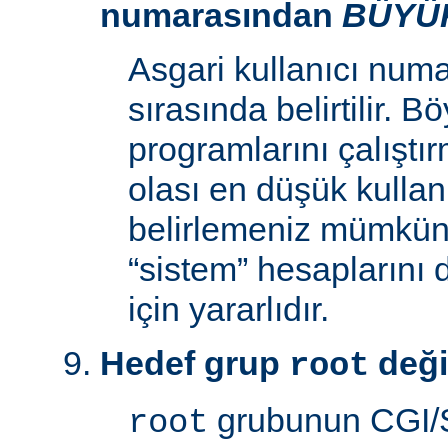
numarasından
BÜYÜ
Asgari kullanıcı num
sırasında belirtilir. 
programlarını çalıştır
olası en düşük kullan
belirlemeniz mümkün k
“sistem” hesaplarını
için yararlıdır.
Hedef grup
deği
root
grubunun CGI/S
root