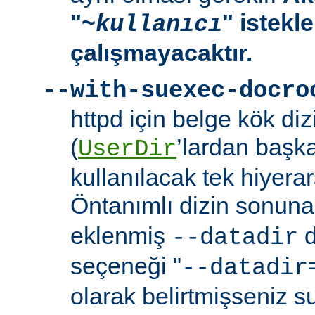
"~
" istekl
kullanıcı
çalışmayacaktır.
--with-suexec-docro
httpd için belge kök dizi
(
’lardan başk
UserDir
kullanılacak tek hiyerarş
Öntanımlı dizin sonuna
eklenmiş
d
--datadir
seçeneği "
--datadir
olarak belirtmişseniz s