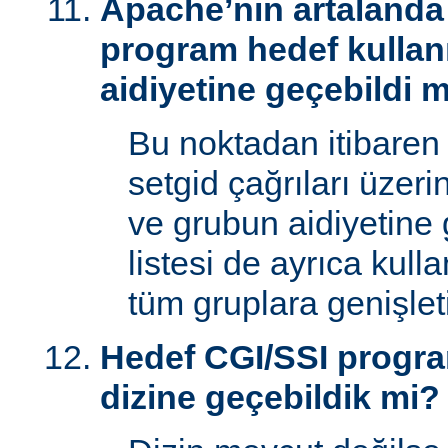
Apache’nin artalanda 
program hedef kullan
aidiyetine geçebildi 
Bu noktadan itibaren
setgid çağrıları üzeri
ve grubun aidiyetine 
listesi de ayrıca kull
tüm gruplara genişletil
Hedef CGI/SSI progr
dizine geçebildik mi?