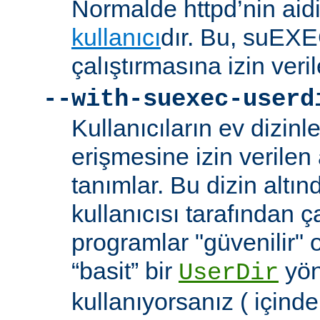
Normalde httpd’nin aidi
kullanıcı
dır. Bu, suEXEC
çalıştırmasına izin veril
--with-suexec-userd
Kullanıcıların ev dizin
erişmesine izin verilen a
tanımlar. Bu dizin alt
kullanıcısı tarafından ç
programlar "güvenilir" 
“basit” bir
yön
UserDir
kullanıyorsanız ( içind