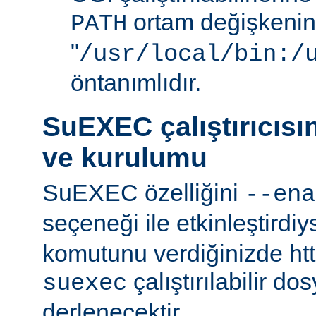
ortam değişkenini
PATH
"
/usr/local/bin:/
öntanımlıdır.
SuEXEC çalıştırıcısı
ve kurulumu
SuEXEC özelliğini
--ena
seçeneği ile etkinleştirdi
komutunu verdiğinizde http
çalıştırılabilir do
suexec
derlenecektir.