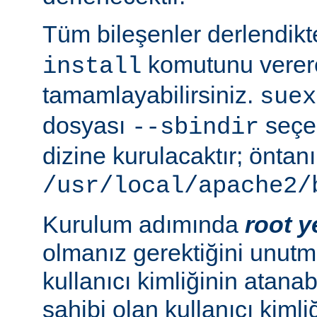
Tüm bileşenler derlendik
komutunu verer
install
tamamlayabilirsiniz.
suex
dosyası
seçen
--sbindir
dizine kurulacaktır; öntanı
/usr/local/apache2/
Kurulum adımında
root y
olmanız gerektiğini unutma
kullanıcı kimliğinin atana
sahibi olan kullanıcı kimliğ