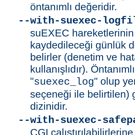
öntanımlı değeridir.
--with-suexec-logfi
suEXEC hareketlerinin 
kaydedileceği günlük d
belirler (denetim ve ha
kullanışlıdır). Öntanım
"
" olup yer
suexec_log
seçeneği ile belirtilen)
dizinidir.
--with-suexec-safep
CGI çalıştırılabilirlerin