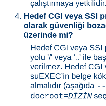
çalıştırmaya yetkilidir
Hedef CGI veya SSI p
olarak güvenliği boza
üzerinde mi?
Hedef CGI veya SSI 
yolu '/' veya '..' ile 
verilmez. Hedef CGI
suEXEC’in belge kök 
almalıdır (aşağıda
--
seç
docroot=
DİZİN