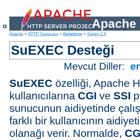
Apache 
Apache
>
HTTP Sunucusu
>
Belgeleme
>
Sürüm 2.4
SuEXEC Desteği
Mevcut Diller:
e
SuEXEC
özelliği, Apache
kullanıcılarına
CGI
ve
SSI
p
sunucunun aidiyetinde çalışt
farklı bir kullanıcının aidiye
olanağı verir. Normalde,
CG