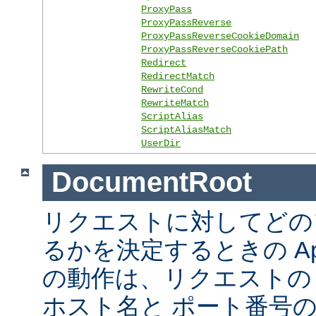
ProxyPass
ProxyPassReverse
ProxyPassReverseCookieDomain
ProxyPassReverseCookiePath
Redirect
RedirectMatch
RewriteCond
RewriteMatch
ScriptAlias
ScriptAliasMatch
UserDir
DocumentRoot
リクエストに対してどの
るかを決定するときの Ap
の動作は、リクエストの URL
ホスト名と ポート番号の