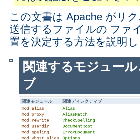
この文書は Apache がリ
送信するファイルの ファ
置を決定する方法を説明し
関連するモジュール
ブ
関連モジュール
関連ディレクティブ
mod_alias
Alias
mod_proxy
AliasMatch
mod_rewrite
CheckSpelling
mod_userdir
DocumentRoot
mod_speling
ErrorDocument
mod_vhost_alias
Options