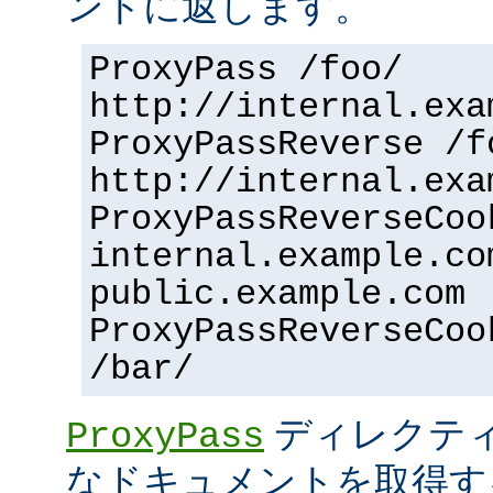
ントに返します。
ProxyPass /foo/
http://internal.exa
ProxyPassReverse /f
http://internal.exa
ProxyPassReverseCoo
internal.example.co
public.example.com
ProxyPassReverseCoo
/bar/
ディレクティ
ProxyPass
なドキュメントを取得す