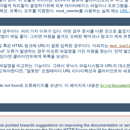
움이 된다. 이 모듈의 지시어는 브라우저 종류나 클라이언트의 IP 주소 등
 요청을 어떻게 처리할지 결정하기위해 외부 데이터베이스 파일이나 프로그램을 
이렉션, 프록시, 모두를 지원한다. mod_rewrite를 사용하는 실제 예는
URL
경우이다. 여러 가지 이유가 있다. 어떤 경우 문서를 다른 곳으로 옮겼기
법이 제일 좋다. 그러면 자원을 옮겨도 오래된 북마크나 링크가 계속 유
 직접 혹은 HTML 링크에 URL이 잘못 입력된 경우이다. 아파치는
mod_spel
Found" 오류가 발생하는 경우 비슷한 파일명을 가진 자원을 찾는다. 만약 발견
개 있다면 클라이언트에게 목록을 보낸다.
않고 파일명을 비교하는 기능이다. 그래서 유닉스 파일시스템과 URL의 대
RL을 고쳐야한다면, "잘못된" 요청때마다 URL 리다이렉션과 클라이언트의
file not found) 오류페이지를 보낸다. 이 페이지의 내용은
ErrorDocumen
be pointed towards suggestions on improving the documentation or ser
tions on how to manage the Apache HTTP Server should be directed at e