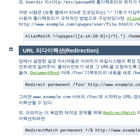
또,
지시어는
에 홈디렉토리의 위치가 
Userdir
/etc/passwd
어떤 사람은 (보통 웹에서
로 인코딩되는) "~" 기호가 이상
%7e
사용자 홈디렉토리가 규칙적인 방법으로 구성되있다면,
Alias
이
http://www.example.com/upages/user/file.html
/h
AliasMatch ^/upages/([a-zA-Z0-9]+)/?(.*) /hom
URL 리다이렉션(Redirection)
앞에서 설명한 설정 지시어들은 아파치가 파일시스템의 특정 장
언트에게 알려주어, 클라이언트가 새로 그 URL을 요청하도록 
들어,
아래
디렉토리의 내용을 새로
DocumentRoot
/foo/
/ba
Redirect permanent /foo/ http://www.example.c
그러면
서버의
로 시작하는 URL-
www.example.com
/foo/
이렉션할 수 있다.
또, 아파치는 더 복잡한 재작성 문제를 위해
지
RedirectMatch
이렉션하려면:
RedirectMatch permanent ^/$ http://www.exampl