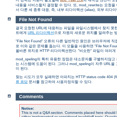
더 강력한 치환이 필요할때
의 재작성 엔진이 도
mod_rewrite
내용을 서비스할지 결정할 수 있다. 또, mod_rewrite는
서 다룬 세 종류 대응, 즉, 내부 리다이렉션 (alias), 외부 리다
File Not Found
결국 요청한 URL에 대응하는 파일을 파일시스템에서 찾지 못한 
트에게
URL 리다이렉션
으로 자원의 새로운 위치를 알려주는 방
"File Not Found" 오류의 다른 일반적인 원인은 브라우저에
로 이와 같은 문제를 돕는다. 이 모듈을 사용하면 "File Not 
올바른 위치로 HTTP 리다이렉션한다. "비슷한" 파일이 여러
mod_speling의 특히 유용한 장점은 대소문자를 구별하지
는 시스템에 도움이 된다. 그러나 mod_speling이 자주 U
이 된다.
찾는 시도가 모두 실패하면 아파치는 HTTP status code 404 (
류 응답
문서를 참고하여 사용자정의할 수 있다.
Comments
Notice:
This is not a Q&A section. Comments placed here should 
either implemented or considered invalid/off-topic. Ques