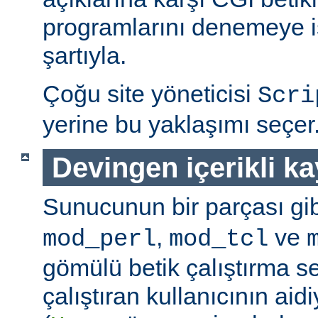
programlarını denemeye is
şartıyla.
Çoğu site yöneticisi
Scri
yerine bu yaklaşımı seçer
Devingen içerikli k
Sunucunun bir parçası gib
,
ve
mod_perl
mod_tcl
gömülü betik çalıştırma 
çalıştıran kullanıcının aidi