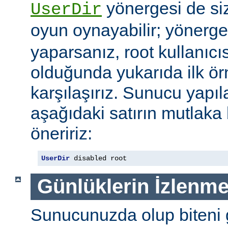
yönergesi de si
UserDir
oyun oynayabilir; yönerg
yaparsanız, root kullanıc
olduğunda yukarıda ilk ör
karşılaşırız. Sunucu yap
aşağıdaki satırın mutlaka
öneririz:
UserDir
 disabled root
Günlüklerin İzlenme
Sunucunuzda olup biteni