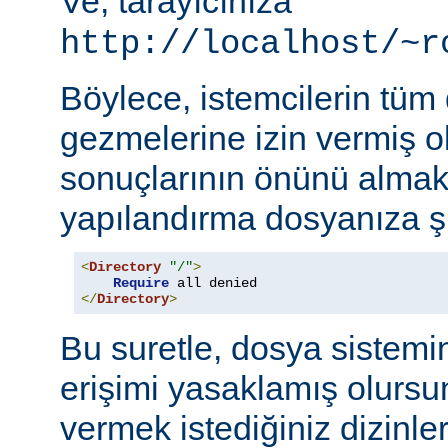
Ve, tarayıcınıza
http://localhost/~r
Böylece, istemcilerin tüm
gezmelerine izin vermiş o
sonuçlarının önünü almak
yapılandırma dosyanıza şu
<
Directory
"/"
>
Require
</
Directory
>
Bu suretle, dosya sistemi
erişimi yasaklamış olursu
vermek istediğiniz dizinle