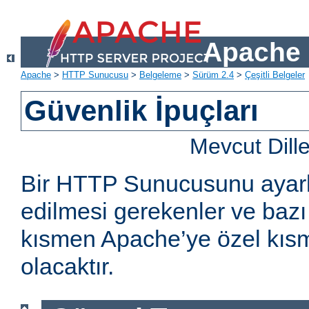
Apache 
Apache
>
HTTP Sunucusu
>
Belgeleme
>
Sürüm 2.4
>
Çeşitli Belgeler
Güvenlik İpuçları
Mevcut Dill
Bir HTTP Sunucusunu ayarl
edilmesi gerekenler ve bazı 
kısmen Apache’ye özel kıs
olacaktır.