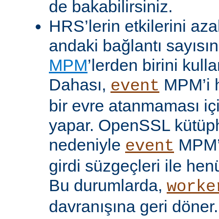
de bakabilirsiniz.
HRS’lerin etkilerini aza
andaki bağlantı sayısını
MPM
’lerden birini kulla
Dahası,
MPM’i h
event
bir evre atanmaması iç
yapar. OpenSSL kütüp
nedeniyle
MPM’
event
girdi süzgeçleri ile hen
Bu durumlarda,
worke
davranışına geri döner.