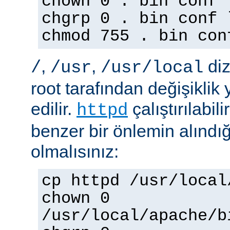
chown 0 . bin conf 
chgrp 0 . bin conf 
chmod 755 . bin con
,
,
diz
/
/usr
/usr/local
root tarafından değişiklik
edilir.
çalıştırılabil
httpd
benzer bir önlemin alınd
olmalısınız:
cp httpd /usr/local
chown 0
/usr/local/apache/b