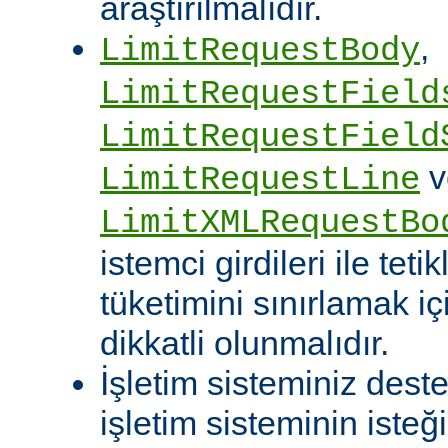
araştırılmalıdır.
,
LimitRequestBody
LimitRequestField
LimitRequestField
v
LimitRequestLine
LimitXMLRequestBo
istemci girdileri ile te
tüketimini sınırlamak iç
dikkatli olunmalıdır.
İşletim sisteminiz deste
işletim sisteminin isteğ