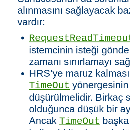
alınmasını sağlayacak baz
vardır:
RequestReadTimeou
istemcinin isteği gönde
zamanı sınırlamayı sağ
HRS’ye maruz kalması o
yönergesinin
TimeOut
düşürülmelidir. Birkaç
olduğunca düşük bir aya
Ancak
başka 
TimeOut