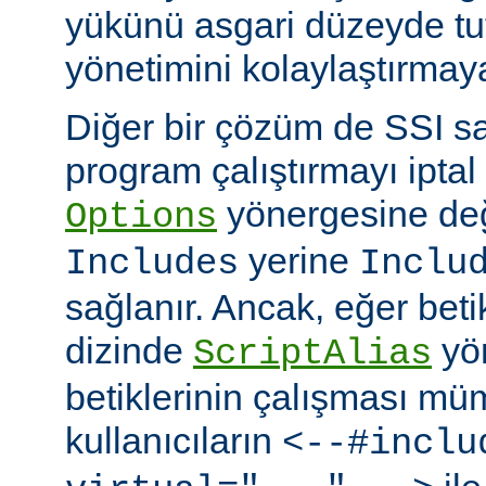
yükünü asgari düzeyde tu
yönetimini kolaylaştırmaya
Diğer bir çözüm de SSI sa
program çalıştırmayı iptal
yönergesine değ
Options
yerine
Includes
Inclu
sağlanır. Ancak, eğer bet
dizinde
yö
ScriptAlias
betiklerinin çalışması mü
kullanıcıların
<--#inclu