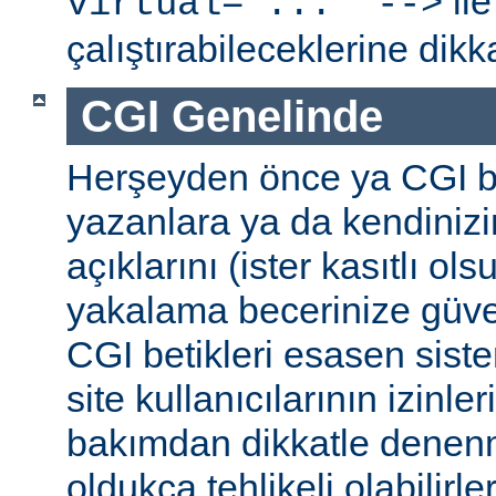
ile
virtual="..." -->
çalıştırabileceklerine dikk
CGI Genelinde
Herşeyden önce ya CGI be
yazanlara ya da kendinizi
açıklarını (ister kasıtlı ols
yakalama becerinize güv
CGI betikleri esasen sist
site kullanıcılarının izinleri
bakımdan dikkatle denenm
oldukça tehlikeli olabilirler