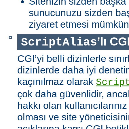
Sitenizin sizden başka 
sunucunuzu sizden baş
ziyaret etmesi mümkün 
’lı CG
ScriptAlias
CGI’yi belli dizinlerle sın
dizinlerde daha iyi denet
kaçınılmaz olarak
Scrip
çok daha güvenlidir, anca
hakkı olan kullanıcılarınız 
olması ve site yöneticisin
açıklarına karşı CGI betikl