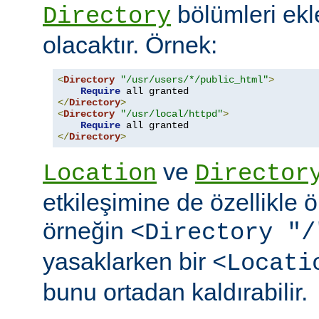
bölümleri ekl
Directory
olacaktır. Örnek:
<
Directory
"/usr/users/*/public_html"
>
Require
</
Directory
>
<
Directory
"/usr/local/httpd"
>
Require
</
Directory
>
ve
Location
Director
etkileşimine de özellikle 
örneğin
<Directory "/
yasaklarken bir
<Locati
bunu ortadan kaldırabilir.